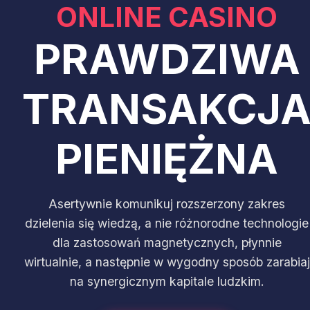
ONLINE CASINO
PRAWDZIWA
TRANSAKCJ
PIENIĘŻNA
Asertywnie komunikuj rozszerzony zakres
dzielenia się wiedzą, a nie różnorodne technologie
dla zastosowań magnetycznych, płynnie
wirtualnie, a następnie w wygodny sposób zarabiaj
na synergicznym kapitale ludzkim.