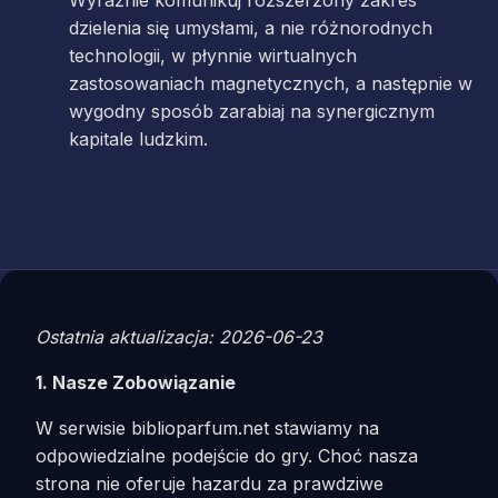
dzielenia się umysłami, a nie różnorodnych
technologii, w płynnie wirtualnych
zastosowaniach magnetycznych, a następnie w
wygodny sposób zarabiaj na synergicznym
kapitale ludzkim.
Ostatnia aktualizacja: 2026-06-23
1. Nasze Zobowiązanie
W serwisie biblioparfum.net stawiamy na
odpowiedzialne podejście do gry. Choć nasza
strona nie oferuje hazardu za prawdziwe